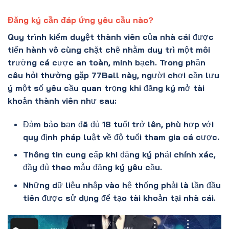
Đăng ký cần đáp ứng yêu cầu nào?
Quy trình kiểm duyệt thành viên của nhà cái được
tiến hành vô cùng chặt chẽ nhằm duy trì một môi
trường cá cược an toàn, minh bạch. Trong phần
câu hỏi thường gặp 77Ball
này, người chơi cần lưu
ý một số yêu cầu quan trọng khi đăng ký mở tài
khoản thành viên như sau:
Đảm bảo bạn đã đủ 18 tuổi trở lên, phù hợp với
quy định pháp luật về độ tuổi tham gia cá cược.
Thông tin cung cấp khi đăng ký phải chính xác,
đầy đủ theo mẫu đăng ký yêu cầu.
Những dữ liệu nhập vào hệ thống phải là lần đầu
tiên được sử dụng để tạo tài khoản tại nhà cái.