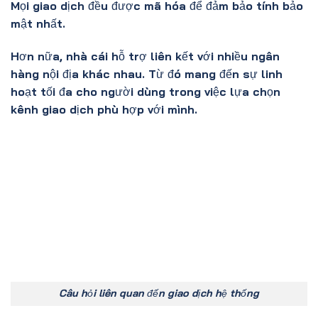
Mọi giao dịch đều được mã hóa để đảm bảo tính bảo
mật nhất.
Hơn nữa, nhà cái hỗ trợ liên kết với nhiều ngân
hàng nội địa khác nhau. Từ đó mang đến sự linh
hoạt tối đa cho người dùng trong việc lựa chọn
kênh giao dịch phù hợp với mình.
Câu hỏi liên quan đến giao dịch hệ thống