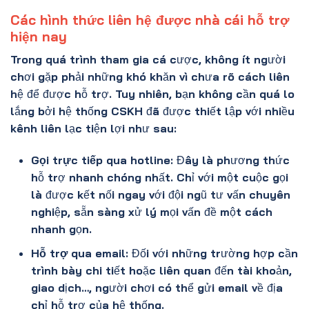
Các hình thức liên hệ được nhà cái hỗ trợ
hiện nay
Trong quá trình tham gia cá cược, không ít người
chơi gặp phải những khó khăn vì chưa rõ cách liên
hệ để được hỗ trợ. Tuy nhiên, bạn không cần quá lo
lắng bởi hệ thống CSKH đã được thiết lập với nhiều
kênh liên lạc tiện lợi như sau:
Gọi trực tiếp qua hotline:
Đây là phương thức
hỗ trợ nhanh chóng nhất. Chỉ với một cuộc gọi
là được kết nối ngay với đội ngũ tư vấn chuyên
nghiệp, sẵn sàng xử lý mọi vấn đề một cách
nhanh gọn.
Hỗ trợ qua email:
Đối với những trường hợp cần
trình bày chi tiết hoặc liên quan đến tài khoản,
giao dịch…, người chơi có thể gửi email về địa
chỉ hỗ trợ của hệ thống.