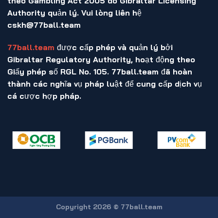
theo Gambling Act 2005 do Gibraltar Licensing
Authority quản lý. Vui lòng liên hệ
cskh@77ball.team
77ball.team
được cấp phép và quản lý bởi
Gibraltar Regulatory Authority, hoạt động theo
Giấy phép số RGL No. 105. 77ball.team đã hoàn
thành các nghĩa vụ pháp luật để cung cấp dịch vụ
cá cược hợp pháp.
Copyright 2026 ©
77ball.team