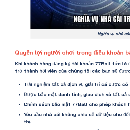
Nghĩa vụ nhà cá
Quyền lợi người chơi trong điều khoản 
Khi khách hàng đăng ký tài khoản 77Ball tức là 
trở thành hội viên của chúng tôi các bạn sẽ đượ
Trải nghiệm tất cả dịch vụ giải trí cá cược c
Được bảo mật danh tính, giao dịch và tất cả 
Chính sách bảo mật 77Ball
cho phép khách hà
Yêu cầu nhà cái không chia sẻ dữ liệu cho đ
thị.