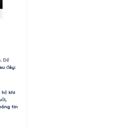
. Để
au đây:
 hệ khi
ổi,
hông tin