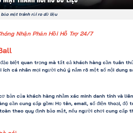
bảo mật tránh rủi ro dữ liệu
Chóng Nhận Phản Hồi Hỗ Trợ 24/7
Ball
ề đặc biệt quan trọng mà tất cả khách hàng cần tuân thủ
i ích cá nhân mọi người chú ý nắm rõ một số nội dung s
cơ bản của khách hàng nhằm xác minh danh tính và liên
ng cần cung cấp gồm: Họ tên, email, số điện thoại, độ tu
toàn theo quy định bảo mật, nếu người chơi cung cấp t
hà cái