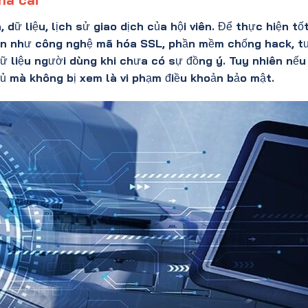
dữ liệu, lịch sử giao dịch của hội viên. Để thực hiện tốt
ện như công nghệ mã hóa SSL, phần mềm chống hack, t
dữ liệu người dùng khi chưa có sự đồng ý. Tuy nhiên nếu
ủ mà không bị xem là vi phạm điều khoản bảo mật.