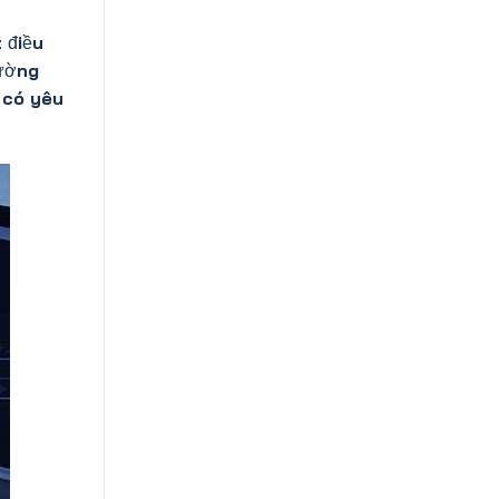
 điều
ường
 có yêu