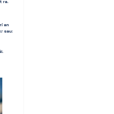
t ra.
rí an
hư sau:
i.