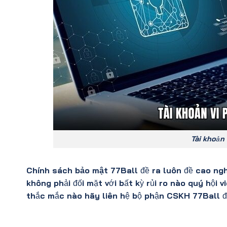
Tài khoản 
Chính sách bảo mật 77Ball
đề ra luôn đề cao ngh
không phải đối mặt với bất kỳ rủi ro nào quý hội 
thắc mắc nào hãy liên hệ bộ phận CSKH 77Ball để