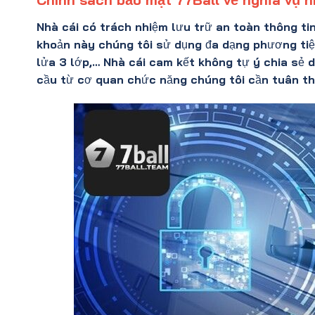
Nhà cái có trách nhiệm lưu trữ an toàn thông tin, 
khoản này chúng tôi sử dụng đa dạng phương ti
lửa 3 lớp,… Nhà cái cam kết không tự ý chia sẻ 
cầu từ cơ quan chức năng chúng tôi cần tuân th