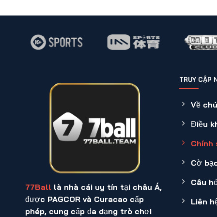
TRUY CẬP 
Về chú
Điều k
Chính 
Cờ bạc
Câu hỏ
77Ball
là nhà cái uy tín tại châu Á,
được PAGCOR và Curacao cấp
Liên h
phép, cung cấp đa dạng trò chơi