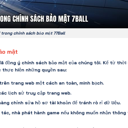
i trong chính sách bảo mật 77Ball
bảo mật
đã đồng ý chính sách bảo mật của chúng tôi. Kể từ thời
c thực hiện những quyền sau:
ó trên trang web một cách an toàn, minh bạch.
các lịch sử truy cập trang web.
ng chỉnh sửa hồ sơ tài khoản để tránh rò rỉ dữ liệu.
ối tác, nhà phát hành game nếu không muốn nhận thông t