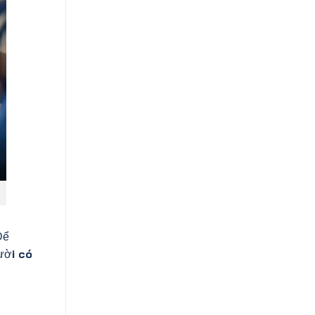
Để
ười có