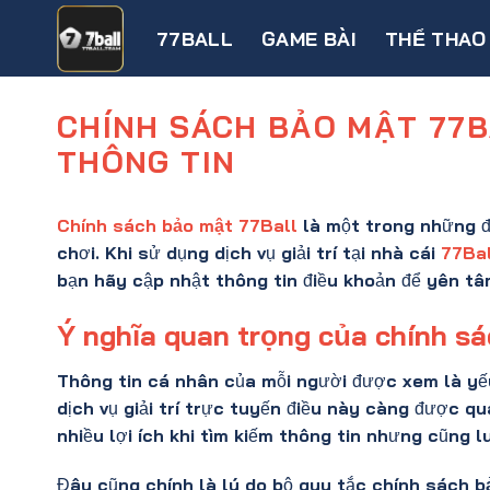
Bỏ
77BALL
GAME BÀI
THỂ THAO
qua
nội
dung
CHÍNH SÁCH BẢO MẬT 77B
THÔNG TIN
Chính sách bảo mật 77Ball
là một trong những đ
chơi. Khi sử dụng dịch vụ giải trí tại nhà cái
77Bal
bạn hãy cập nhật thông tin điều khoản để yên tâ
Ý nghĩa quan trọng của chính sá
Thông tin cá nhân của mỗi người được xem là yếu
dịch vụ giải trí trực tuyến điều này càng được 
nhiều lợi ích khi tìm kiếm thông tin nhưng cũng lu
Đây cũng chính là lý do bộ quy tắc
chính sách b