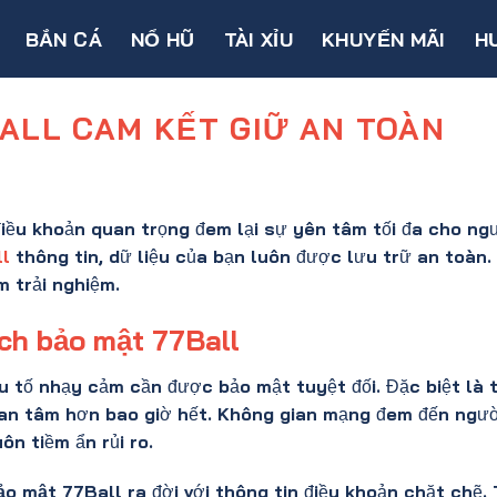
BẮN CÁ
NỔ HŨ
TÀI XỈU
KHUYẾN MÃI
H
ALL CAM KẾT GIỮ AN TOÀN
iều khoản quan trọng đem lại sự yên tâm tối đa cho ng
l
thông tin, dữ liệu của bạn luôn được lưu trữ an toàn.
m trải nghiệm
.
ch bảo mật 77Ball
 tố nhạy cảm cần được bảo mật tuyệt đối. Đặc biệt là 
quan tâm hơn bao giờ hết. Không gian mạng đem đến ngư
ôn tiềm ẩn rủi ro.
ảo mật 77Ball
ra đời với thông tin điều khoản chặt chẽ. 