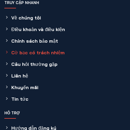
TRUY CẬP NHANH
Về chúng tôi
Điều khoản và điều kiện
Chính sách bảo mật
Cờ bạc có trách nhiệm
Câu hỏi thường gặp
Liên hệ
Khuyến mãi
Tin tức
HỖ TRỢ
Hướng dẫn đăng ký