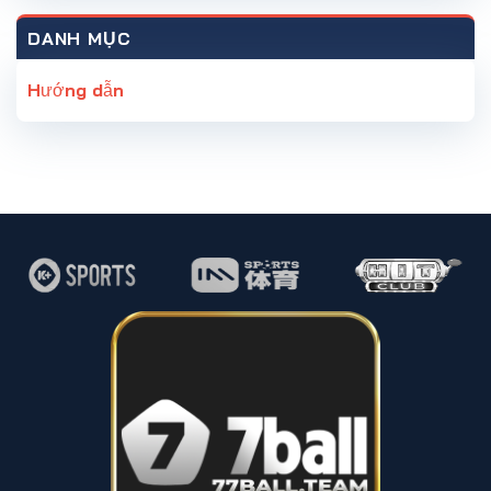
Trong
Cược
Thắng
Bóng
Thể
DANH MỤC
Đá
Thao
Là
Cực
Gì?
Hướng dẫn
Hấp
Cách
Dẫn
Bắt
Kèo
Rung
Hiệu
Quả