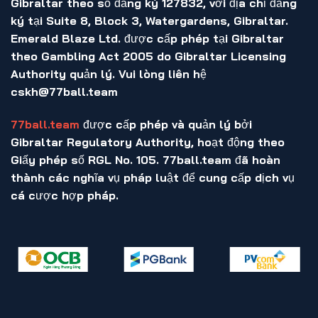
Gibraltar theo số đăng ký 127832, với địa chỉ đăng
ký tại Suite 8, Block 3, Watergardens, Gibraltar.
Emerald Blaze Ltd. được cấp phép tại Gibraltar
theo Gambling Act 2005 do Gibraltar Licensing
Authority quản lý. Vui lòng liên hệ
cskh@77ball.team
77ball.team
được cấp phép và quản lý bởi
Gibraltar Regulatory Authority, hoạt động theo
Giấy phép số RGL No. 105. 77ball.team đã hoàn
thành các nghĩa vụ pháp luật để cung cấp dịch vụ
cá cược hợp pháp.