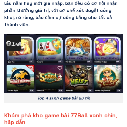
lâu năm hay mới gia nhập, bạn đều có cơ hội nhận
phần thưởng giá trị, với cơ chế xét duyệt công
khai, rõ ràng, bảo đảm sự công bằng cho tất cả
thành viên.
Top 4 sảnh game bài uy tín
Khám phá kho game bài 77Ball xanh chín,
hấp dẫn