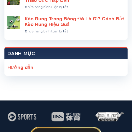
Xỉu
Gà
ở
Chức năng bình luận bị tắt
Chuẩn
Đặc
CR
Để
Sắc
Thể
Kèo Rung Trong Bóng Đá Là Gì? Cách Bắt
Giảm
Tại
Thao
Rủi
Kèo Rung Hiệu Quả
Châu
77Ball
Ro,
Ác
ở
Chức năng bình luận bị tắt
–
Tăng
Kèo
Cổng
Tỷ
Rung
Cá
Lệ
Trong
Cược
Thắng
Bóng
Thể
DANH MỤC
Đá
Thao
Là
Cực
Gì?
Hướng dẫn
Hấp
Cách
Dẫn
Bắt
Kèo
Rung
Hiệu
Quả