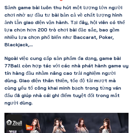
Sảnh game bài luôn thu hút một lượng lớn người
chơi nhờ sự đầu tư bài bản cả về chất lượng hình
ảnh lẫn giao diện vận hành. Tại đây, hội viên có thể
lựa chọn hơn 200 trò chơi bài đặc sắc, bao gồm
nhiều lựa chọn phổ biến như Baccarat, Poker,
Blackjack,…
Ngoài việc cung cấp sản phẩm đa dạng,
game bài
77Ball
còn hợp tác với các nhà phát hành game uy
tín hàng đầu nhằm nâng cao trải nghiệm người
dùng. Giao diện thân thiện, tốc độ tải mượt mà
cùng yếu tố công khai minh bạch trong từng ván
đấu đã giúp nhà cái ghi điểm tuyệt đối trong mắt
người dùng.