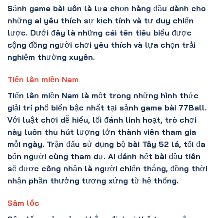
Sảnh game bài uôn là lựa chọn hàng đầu dành cho
những ai yêu thích sự kịch tính và tư duy chiến
lược. Dưới đây là những cái tên tiêu biểu được
cộng đồng người chơi yêu thích và lựa chọn trải
nghiệm thường xuyên.
Tiến lên miền Nam
Tiến lên miền Nam là một trong những hình thức
giải trí phổ biến bậc nhất tại sảnh
game bài 77Ball.
Với luật chơi dễ hiểu, lối đánh linh hoạt, trò chơi
này luôn thu hút lượng lớn thành viên tham gia
mỗi ngày. Trận đấu sử dụng bộ bài Tây 52 lá, tối đa
bốn người cùng tham dự. Ai đánh hết bài đầu tiên
sẽ được công nhận là người chiến thắng, đồng thời
nhận phần thưởng tương xứng từ hệ thống.
Sâm lốc