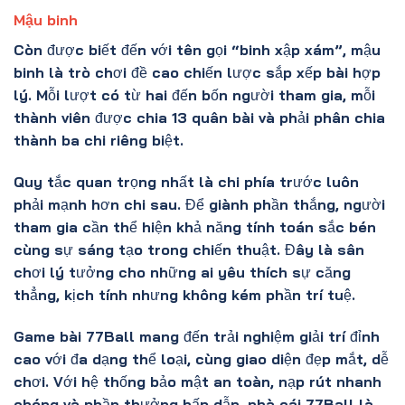
Mậu binh
Còn được biết đến với tên gọi “binh xập xám”, mậu
binh là trò chơi đề cao chiến lược sắp xếp bài hợp
lý. Mỗi lượt có từ hai đến bốn người tham gia, mỗi
thành viên được chia 13 quân bài và phải phân chia
thành ba chi riêng biệt.
Quy tắc quan trọng nhất là chi phía trước luôn
phải mạnh hơn chi sau. Để giành phần thắng, người
tham gia cần thể hiện khả năng tính toán sắc bén
cùng sự sáng tạo trong chiến thuật. Đây là sân
chơi lý tưởng cho những ai yêu thích sự căng
thẳng, kịch tính nhưng không kém phần trí tuệ.
Game bài 77Ball
mang đến trải nghiệm giải trí đỉnh
cao với đa dạng thể loại, cùng giao diện đẹp mắt, dễ
chơi. Với hệ thống bảo mật an toàn, nạp rút nhanh
chóng và phần thưởng hấp dẫn, nhà cái 77Ball là