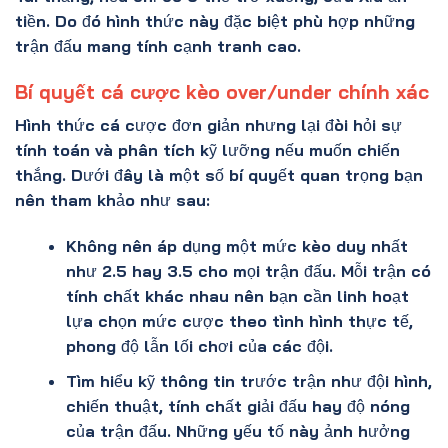
tiền. Do đó hình thức này đặc biệt phù hợp những
trận đấu mang tính cạnh tranh cao.
Bí quyết cá cược kèo over/under chính xác
Hình thức cá cược đơn giản nhưng lại đòi hỏi sự
tính toán và phân tích kỹ lưỡng nếu muốn chiến
thắng. Dưới đây là một số bí quyết quan trọng bạn
nên tham khảo như sau:
Không nên áp dụng một mức kèo duy nhất
như 2.5 hay 3.5 cho mọi trận đấu. Mỗi trận có
tính chất khác nhau nên bạn cần linh hoạt
lựa chọn mức cược theo tình hình thực tế,
phong độ lẫn lối chơi của các đội.
Tìm hiểu kỹ thông tin trước trận như đội hình,
chiến thuật, tính chất giải đấu hay độ nóng
của trận đấu. Những yếu tố này ảnh hưởng