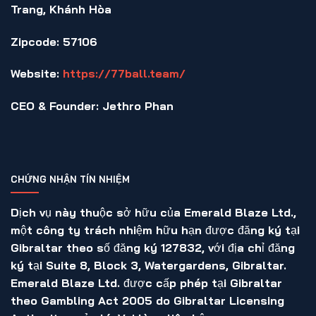
Trang, Khánh Hòa
Zipcode: 57106
Website:
https://77ball.team/
CEO & Founder:
Jethro Phan
CHỨNG NHẬN TÍN NHIỆM
Dịch vụ này thuộc sở hữu của Emerald Blaze Ltd.,
một công ty trách nhiệm hữu hạn được đăng ký tại
Gibraltar theo số đăng ký 127832, với địa chỉ đăng
ký tại Suite 8, Block 3, Watergardens, Gibraltar.
Emerald Blaze Ltd. được cấp phép tại Gibraltar
theo Gambling Act 2005 do Gibraltar Licensing