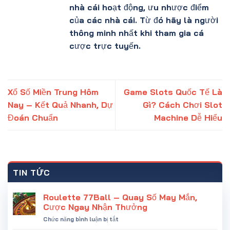
nhà cái hoạt động, ưu nhược điểm
của các nhà cái. Từ đó hãy là người
thông minh nhất khi tham gia cá
cược trực tuyến.
Xổ Số Miền Trung Hôm
Game Slots Quốc Tế Là
Nay – Kết Quả Nhanh, Dự
Gì? Cách Chơi Slot
Đoán Chuẩn
Machine Dễ Hiểu
TIN TỨC
Roulette 77Ball – Quay Số May Mắn,
Cược Ngay Nhận Thưởng
ở
Chức năng bình luận bị tắt
Roulette