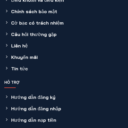
Chính sách bảo mật
Cờ bạc có trách nhiệm
Câu hỏi thường gặp
Liên hệ
Khuyến mãi
Tin tức
HỖ TRỢ
Hướng dẫn đăng ký
Hướng dẫn đăng nhập
Hướng dẫn nạp tiền