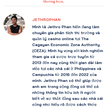
thường trực
.
JETHROPHAN
Mình là Jethro Phan hiện đang làm
chuyên gia phân tích thị trường và
quản lý casino online tại The
Cagayan Economic Zone Authority
(CEZA). Mình hy vọng với kinh nghiệm
tham gia cá cược trực tuyến từ
2013 đến nay cùng thời gian dài làm
việc tại các nhà cái ở Philippines và
Campuchia từ 2016 đến 2022 của
mình. Jethro Phan có thể giúp được
anh em trong cộng đồng có thể có
những thông tin hữu ích ít người
biết về sự thật đằng sau các nhà cái
cũng như hiểu rõ được cách thức