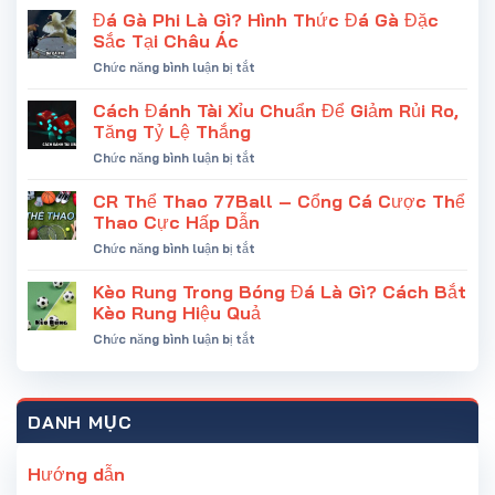
77Ball
Đá Gà Phi Là Gì? Hình Thức Đá Gà Đặc
–
Sắc Tại Châu Ác
Quay
ở
Chức năng bình luận bị tắt
Số
Đá
May
Gà
Cách Đánh Tài Xỉu Chuẩn Để Giảm Rủi Ro,
Mắn,
Phi
Cược
Tăng Tỷ Lệ Thắng
Là
Ngay
ở
Chức năng bình luận bị tắt
Gì?
Nhận
Cách
Hình
Thưởng
Đánh
CR Thể Thao 77Ball – Cổng Cá Cược Thể
Thức
Tài
Đá
Thao Cực Hấp Dẫn
Xỉu
Gà
ở
Chức năng bình luận bị tắt
Chuẩn
Đặc
CR
Để
Sắc
Thể
Kèo Rung Trong Bóng Đá Là Gì? Cách Bắt
Giảm
Tại
Thao
Rủi
Kèo Rung Hiệu Quả
Châu
77Ball
Ro,
Ác
ở
Chức năng bình luận bị tắt
–
Tăng
Kèo
Cổng
Tỷ
Rung
Cá
Lệ
Trong
Cược
Thắng
Bóng
Thể
DANH MỤC
Đá
Thao
Là
Cực
Gì?
Hướng dẫn
Hấp
Cách
Dẫn