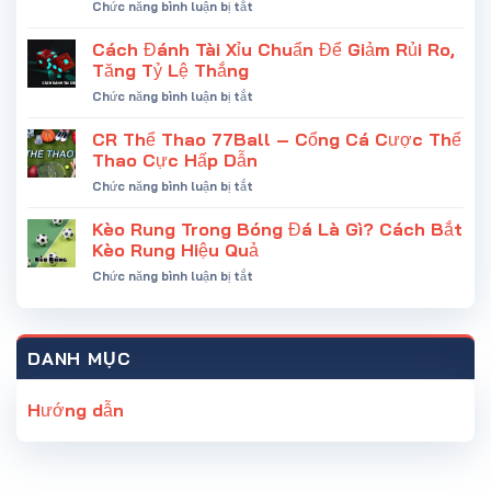
ở
Chức năng bình luận bị tắt
Số
Đá
May
Gà
Cách Đánh Tài Xỉu Chuẩn Để Giảm Rủi Ro,
Mắn,
Phi
Cược
Tăng Tỷ Lệ Thắng
Là
Ngay
ở
Chức năng bình luận bị tắt
Gì?
Nhận
Cách
Hình
Thưởng
Đánh
CR Thể Thao 77Ball – Cổng Cá Cược Thể
Thức
Tài
Đá
Thao Cực Hấp Dẫn
Xỉu
Gà
ở
Chức năng bình luận bị tắt
Chuẩn
Đặc
CR
Để
Sắc
Thể
Kèo Rung Trong Bóng Đá Là Gì? Cách Bắt
Giảm
Tại
Thao
Rủi
Kèo Rung Hiệu Quả
Châu
77Ball
Ro,
Ác
ở
Chức năng bình luận bị tắt
–
Tăng
Kèo
Cổng
Tỷ
Rung
Cá
Lệ
Trong
Cược
Thắng
Bóng
Thể
DANH MỤC
Đá
Thao
Là
Cực
Gì?
Hướng dẫn
Hấp
Cách
Dẫn
Bắt
Kèo
Rung