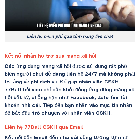
Liên hệ miễn phí qua tính năng live chat
Kết nối nhận hỗ trợ qua mạng xã hội
Các ứng dụng mạng xã hội được sử dụng rất phổ
biến người chơi dễ dàng liên hệ 24/7 mà không phải
lo lắng về phí dịch vụ. Để gặp nhân viên CSKH
77Ball hội viên chỉ cần khởi động ứng dụng mạng xã
hội bất kỳ, chẳng hạn như Facebook, Zalo tìm tài
khoản nhà cái. Tiếp đến bạn nhấn vào mục tin nhắn
để bắt đầu trò chuyện với nhân viên CSKH.
Liên hệ 77Ball CSKH qua Email
Kết nối đến Email đến nhà cái cũng tương tự như