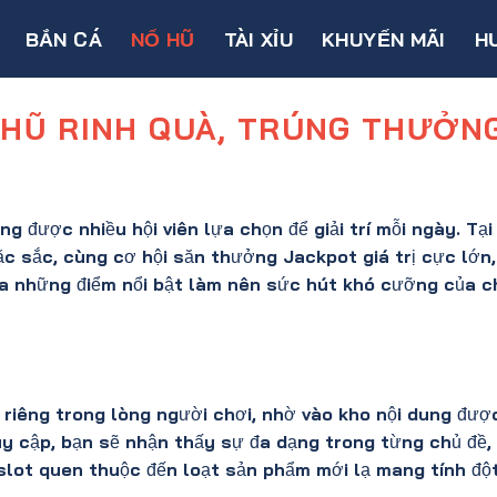
BẮN CÁ
NỔ HŨ
TÀI XỈU
KHUYẾN MÃI
H
 HŨ RINH QUÀ, TRÚNG THƯỞN
 được nhiều hội viên lựa chọn để giải trí mỗi ngày. Tại
đặc sắc, cùng cơ hội săn thưởng Jackpot giá trị cực lớn
ua những điểm nổi bật làm nên sức hút khó cưỡng của 
riêng trong lòng người chơi, nhờ vào kho nội dung đượ
uy cập, bạn sẽ nhận thấy sự đa dạng trong từng chủ đề,
slot quen thuộc đến loạt sản phẩm mới lạ mang tính độ