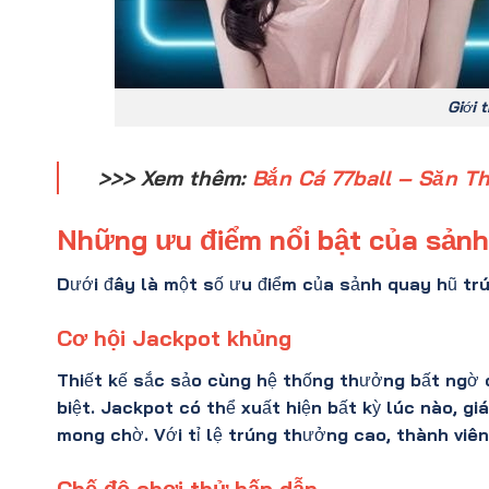
Giới 
>>> Xem thêm:
Bắn Cá 77ball – Săn T
Những ưu điểm nổi bật của sảnh
Dưới đây là một số ưu điểm của sảnh quay hũ trú
Cơ hội Jackpot khủng
Thiết kế sắc sảo cùng hệ thống thưởng bất ngờ c
biệt. Jackpot có thể xuất hiện bất kỳ lúc nào, giá
mong chờ. Với tỉ lệ trúng thưởng cao, thành viên
Chế độ chơi thử hấp dẫn