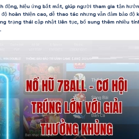
nh động, hiệu ứng bắt mắt, giúp người tham gia tận hưở
 độ hoàn thiện cao, dễ thao tác nhưng vẫn đảm bảo độ k
ong trạng thái cập nhật liên tục, bổ sung thêm nhiều tí
.