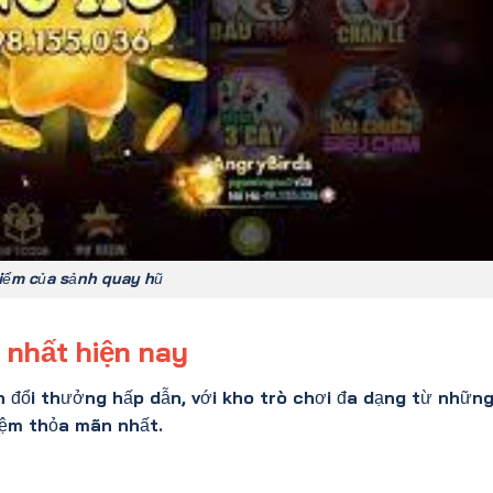
iểm của sảnh quay hũ
 nhất hiện nay
n đổi thưởng hấp dẫn, với kho trò chơi đa dạng từ nhữn
iệm thỏa mãn nhất.