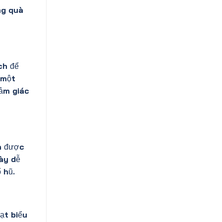
ng quà
ch để
 một
cảm giác
h được
này dễ
 hũ.
ạt biểu