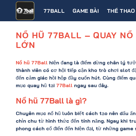
Bỏ
77BALL
GAME BÀI
THỂ THAO
qua
nội
dung
NỔ HŨ 77BALL – QUAY NỔ
LỚN
Nổ hũ 77Ball
hiện đang là điểm dừng chân lý tưởng
thành viên có cơ hội tiếp cận kho trò chơi slot 
đến cảm giác hồi hộp đầy cuốn hút. Cùng điểm q
mục quay hũ tại
77Ball
ngay sau đây.
Nổ hũ 77Ball là gì?
Chuyên mục nổ hũ luôn biết cách tạo nên dấu ấn 
chỉn chu từ hình thức đến tính năng. Ngay khi tr
phong cách cổ điển đến hiện đại, từ những game 