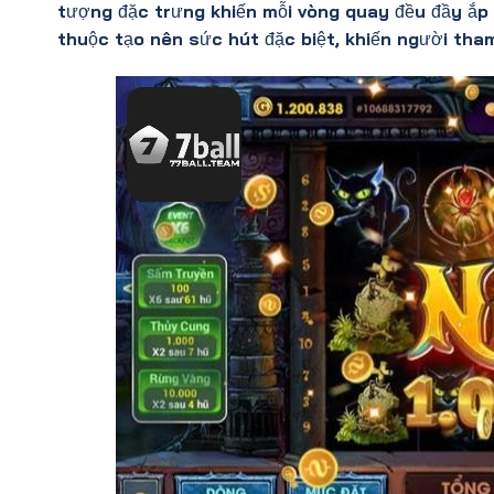
tượng đặc trưng khiến mỗi vòng quay đều đầy ắp 
thuộc tạo nên sức hút đặc biệt, khiến người tham