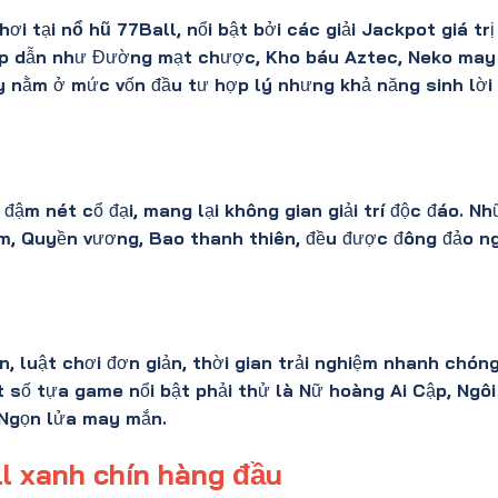
hơi tại
nổ hũ 77Ball,
nổi bật bởi các giải Jackpot giá tr
hấp dẫn như Đường mạt chược, Kho báu Aztec, Neko may
 nằm ở mức vốn đầu tư hợp lý nhưng khả năng sinh lời 
đậm nét cổ đại, mang lại không gian giải trí độc đáo. Nh
im, Quyền vương, Bao thanh thiên, đều được đông đảo n
n, luật chơi đơn giản, thời gian trải nghiệm nhanh chóng
t số tựa game nổi bật phải thử là Nữ hoàng Ai Cập, Ngôi
 Ngọn lửa may mắn.
l xanh chín hàng đầu