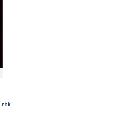
g nhà