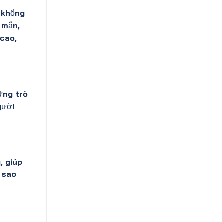
ị khổng
 mắn,
cao,
ững trò
gười
, giúp
 sao