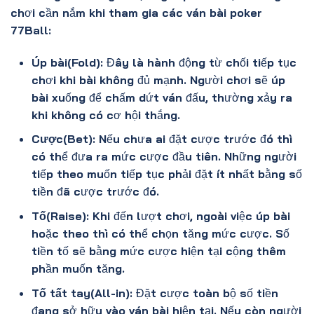
chơi cần nắm khi tham gia các ván bài
poker
77Ball
:
Úp bài(Fold):
Đây là hành động từ chối tiếp tục
chơi khi bài không đủ mạnh. Người chơi sẽ úp
bài xuống để chấm dứt ván đấu, thường xảy ra
khi không có cơ hội thắng.
Cược(Bet):
Nếu chưa ai đặt cược trước đó thì
có thể đưa ra mức cược đầu tiên. Những người
tiếp theo muốn tiếp tục phải đặt ít nhất bằng số
tiền đã cược trước đó.
Tố(Raise):
Khi đến lượt chơi, ngoài việc úp bài
hoặc theo thì có thể chọn tăng mức cược. Số
tiền tố sẽ bằng mức cược hiện tại cộng thêm
phần muốn tăng.
Tố tất tay(All-in):
Đặt cược toàn bộ số tiền
đang sở hữu vào ván bài hiện tại. Nếu còn người