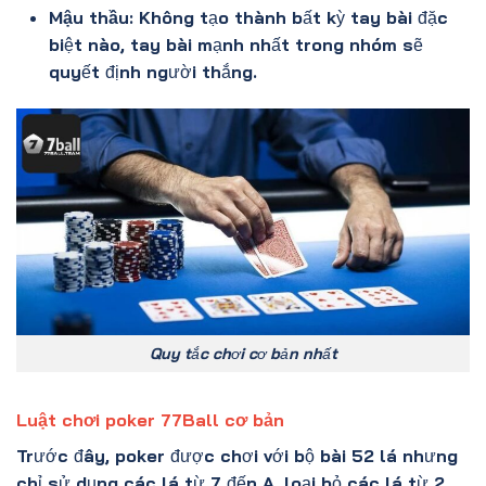
Mậu thầu:
Không tạo thành bất kỳ tay bài đặc
biệt nào, tay bài mạnh nhất trong nhóm sẽ
quyết định người thắng.
Quy tắc chơi cơ bản nhất
Luật chơi poker 77Ball cơ bản
Trước đây, poker được chơi với bộ bài 52 lá nhưng
chỉ sử dụng các lá từ 7 đến A, loại bỏ các lá từ 2