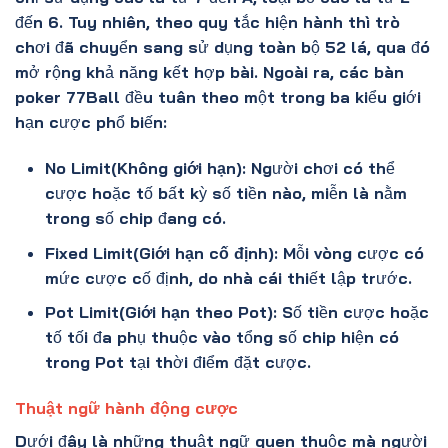
đến 6. Tuy nhiên, theo quy tắc hiện hành thì trò
chơi đã chuyển sang sử dụng toàn bộ 52 lá, qua đó
mở rộng khả năng kết hợp bài. Ngoài ra, các bàn
poker 77Ball
đều tuân theo một trong ba kiểu giới
hạn cược phổ biến:
No Limit(Không giới hạn):
Người chơi có thể
cược hoặc tố bất kỳ số tiền nào, miễn là nằm
trong số chip đang có.
Fixed Limit(Giới hạn cố định):
Mỗi vòng cược có
mức cược cố định, do nhà cái thiết lập trước.
Pot Limit(Giới hạn theo Pot):
Số tiền cược hoặc
tố tối đa phụ thuộc vào tổng số chip hiện có
trong Pot tại thời điểm đặt cược.
Thuật ngữ hành động cược
Dưới đây là những thuật ngữ quen thuộc mà người