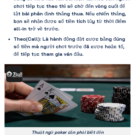
chơi tiếp tục theo thì sẽ chờ đến vòng cuối để
lật bài phân định thắng thua. Nếu chiến thắng,
bạn sẽ nhận được số tiền tích lũy từ thời điểm
all-in trở về trước.
Theo(Call):
Là hành động đặt cược bằng đúng
số tiền mà người chơi trước đã cược hoặc tố,
để tiếp tục tham gia ván đấu.
Thuật ngữ poker cần phải biết đến