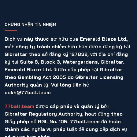
CHỨNG NHẬN TÍN NHIỆM
Dịch vụ này thuộc sở hữu của Emerald Blaze Ltd.,
một công ty trách nhiệm hữu hạn được đăng ký tại
Gibraltar theo số đăng ký 127832, với địa chỉ đăng
ký tại Suite 8, Block 3, Watergardens, Gibraltar.
Emerald Blaze Ltd. được cấp phép tại Gibraltar
theo Gambling Act 2005 do Gibraltar Licensing
Authority quản lý. Vui lòng liên hệ
cskh@77ball.team
77ball.team
được cấp phép và quản lý bởi
Gibraltar Regulatory Authority, hoạt động theo
Giấy phép số RGL No. 105. 77ball.team đã hoàn
thành các nghĩa vụ pháp luật để cung cấp dịch vụ
cá cược hợp pháp.