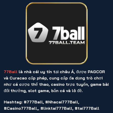
77Ball
là nhà cái uy tín tại châu Á, được PAGCOR
và Curacao cấp phép, cung cấp đa dạng trò chơi
như cá cược thể thao, casino trực tuyến, game bài
đổi thưởng, slot game, bắn cá và lô đề.
Hashtag: #777Ball, #Nhacai777Ball,
#Casino777Ball,, #linktai777Ball, #tai777Ball