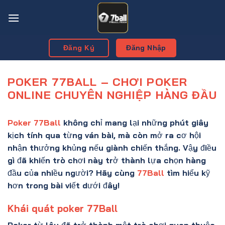
Bỏ
qua
nội
dung
Đăng Ký
Đăng Nhập
POKER 77BALL – CHƠI POKER
ONLINE CHUYÊN NGHIỆP HÀNG ĐẦU
Poker 77Ball
không chỉ mang lại những phút giây
kịch tính qua từng ván bài, mà còn mở ra cơ hội
nhận thưởng khủng nếu giành chiến thắng. Vậy điều
gì đã khiến trò chơi này trở thành lựa chọn hàng
đầu của nhiều người? Hãy cùng
77Ball
tìm hiểu kỹ
hơn trong bài viết dưới đây!
Khái quát poker 77Ball