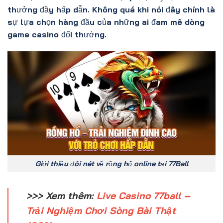
thưởng đầy hấp dẫn. Không quá khi nói đây chính là
sự lựa chọn hàng đầu của những ai đam mê dòng
game casino đổi thưởng.
Giới thiệu đôi nét về rồng hổ online tại 77Ball
>>> Xem thêm:
Live Casino 77ball –
Trải Nghiệm Chơi Sòng Bài Thật