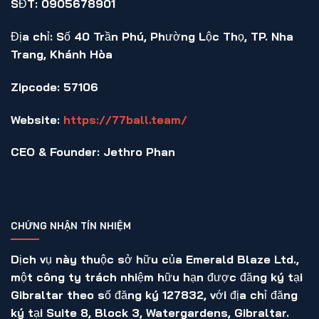
SĐT: 0905678901
Địa chỉ: Số 40 Trần Phú, Phường Lộc Thọ, TP. Nha
Trang, Khánh Hòa
Zipcode: 57106
Website:
https://77ball.team/
CEO & Founder:
Jethro Phan
CHỨNG NHẬN TÍN NHIỆM
Dịch vụ này thuộc sở hữu của Emerald Blaze Ltd.,
một công ty trách nhiệm hữu hạn được đăng ký tại
Gibraltar theo số đăng ký 127832, với địa chỉ đăng
ký tại Suite 8, Block 3, Watergardens, Gibraltar.