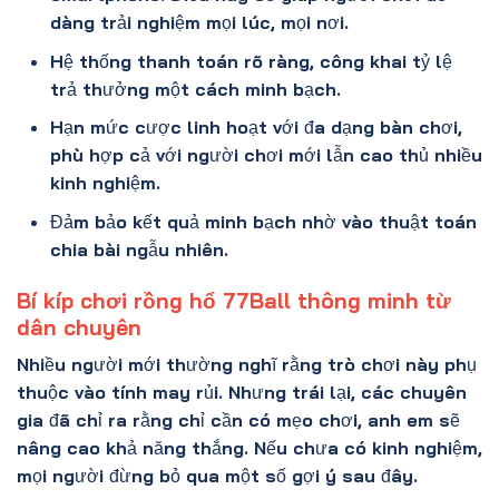
dàng trải nghiệm mọi lúc, mọi nơi.
Hệ thống thanh toán rõ ràng, công khai tỷ lệ
trả thưởng một cách minh bạch.
Hạn mức cược linh hoạt với đa dạng bàn chơi,
phù hợp cả với người chơi mới lẫn cao thủ nhiều
kinh nghiệm.
Đảm bảo kết quả minh bạch nhờ vào thuật toán
chia bài ngẫu nhiên.
Bí kíp chơi rồng hổ 77Ball thông minh từ
dân chuyên
Nhiều người mới thường nghĩ rằng trò chơi này phụ
thuộc vào tính may rủi. Nhưng trái lại, các chuyên
gia đã chỉ ra rằng chỉ cần có mẹo chơi, anh em sẽ
nâng cao khả năng thắng. Nếu chưa có kinh nghiệm,
mọi người đừng bỏ qua một số gợi ý sau đây.