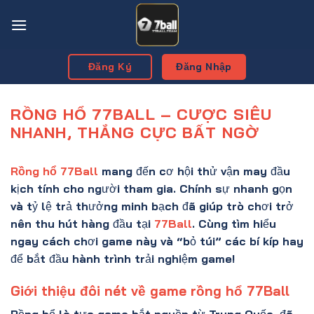
Bỏ
qua
nội
dung
Đăng Ký
Đăng Nhập
RỒNG HỔ 77BALL – CƯỢC SIÊU
NHANH, THẮNG CỰC BẤT NGỜ
Rồng hổ 77Ball
mang đến cơ hội thử vận may đầu
kịch tính cho người tham gia. Chính sự nhanh gọn
và tỷ lệ trả thưởng minh bạch đã giúp trò chơi trở
nên thu hút hàng đầu tại
77Ball
. Cùng tìm hiểu
ngay cách chơi game này và “bỏ túi” các bí kíp hay
để bắt đầu hành trình trải nghiệm game!
Giới thiệu đôi nét về game rồng hổ 77Ball