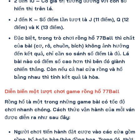
2 đến 10 – Có giá trị tương đương với con số
hiển thị trên lá.
J đến K – Số điểm lần lượt là J (11 điểm), Q (12
điểm) và K (13 điểm).
Đặc biệt, trong trò chơi
rồng hổ 77Ball
thì chất
của bài (cơ, rô, chuồn, bích) không ảnh hưởng
đến kết quả, chỉ cần so sánh số điểm là đủ. Lá
bài nào có điểm số cao hơn thì bên đó giành
chiến thắng. Còn nếu cả hai cửa rồng và hổ
bằng nhau thì tính kết quả là hòa.
Diễn biến một lượt chơi game rồng hổ 77Ball
Rồng hổ là một trong những game bài có tốc độ
chơi nhanh chóng. Cách thức vận hành của mỗi ván
được diễn ra như sau đây:
Người chơi tiến hành đặt cược vào các cửa gồm
rồng, hổ hoặc hòa/hòa đồng hoa. Trong đó, thời