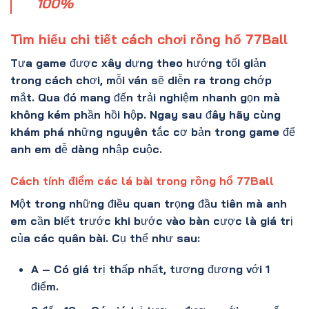
100%
Tìm hiểu chi tiết cách chơi rồng hổ 77Ball
Tựa game được xây dựng theo hướng tối giản
trong cách chơi, mỗi ván sẽ diễn ra trong chớp
mắt. Qua đó mang đến trải nghiệm nhanh gọn mà
không kém phần hồi hộp. Ngay sau đây hãy cùng
khám phá những nguyên tắc cơ bản trong game để
anh em dễ dàng nhập cuộc.
Cách tính điểm các lá bài trong rồng hổ 77Ball
Một trong những điều quan trọng đầu tiên mà anh
em cần biết trước khi bước vào bàn cược là giá trị
của các quân bài. Cụ thể như sau:
A – Có giá trị thấp nhất, tương đương với 1
điểm.