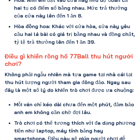
hai tụ có điểm số bằng nhau. Mức trả thưởng
của cửa này lên đến 1 ăn 8.
Hòa đồng hoa:
Khác với cửa hòa, cửa này yêu
cầu hai lá bài có giá trị bằng nhau và đồng chất,
tỷ lệ trả thưởng lên đến 1 ăn 39.
Điều gì khiến rồng hổ 77Ball thu hút người
chơi?
Không phải ngẫu nhiên mà tựa game tại nhà cái lại
thu hút lượng người tham gia đông đảo. Ngay sau
đây là một số lý do khiến trò chơi được ưa chuộng:
Mỗi ván chỉ kéo dài chưa đến một phút, đảm bảo
anh em không cần chờ đợi lâu.
Trò chơi có thể tương thích với đa dạng phương
tiện như laptop, máy tính bảng hay
smartphone. Điều này sẽ giúp người chơi dễ