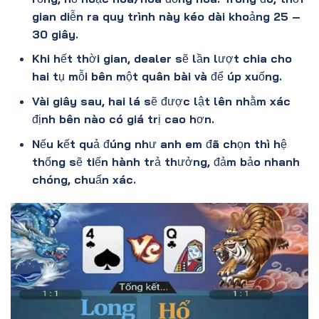
gian diễn ra quy trình này kéo dài khoảng 25 –
30 giây.
Khi hết thời gian, dealer sẽ lần lượt chia cho
hai tụ mỗi bên một quân bài và để úp xuống.
Vài giây sau, hai lá sẽ được lật lên nhằm xác
định bên nào có giá trị cao hơn.
Nếu kết quả đúng như anh em đã chọn thì hệ
thống sẽ tiến hành trả thưởng, đảm bảo nhanh
chóng, chuẩn xác.