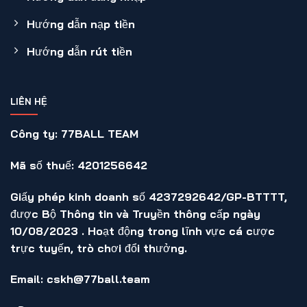
Hướng dẫn nạp tiền
Hướng dẫn rút tiền
LIÊN HỆ
Công ty: 77BALL TEAM
Mã số thuế: 4201256642
Giấy phép kinh doanh số 4237292642/GP-BTTTT,
được Bộ Thông tin và Truyền thông cấp ngày
10/08/2023 . Hoạt động trong lĩnh vực cá cược
trực tuyến, trò chơi đổi thưởng.
Email: cskh@77ball.team